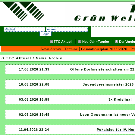
|
|
TTC Aktuell
Neu-Jahr-Turnier
Der Verein
|
|
|
News Archiv
Termine
Gesamtspielplan 2025/2026
Pr
// TTC Aktuell / News Archiv
17.06.2026 21:39
Offene Dorfmeisterschaften am 22.
10.05.2026 22:08
Jugendvereinsmeister 2026 
03.05.2026 16:59
3x Kreisliga!
02.05.2026 19:48
Leon Oppermann ist neuer Ve
11.04.2026 23:24
Pokalsieg für IV. Her